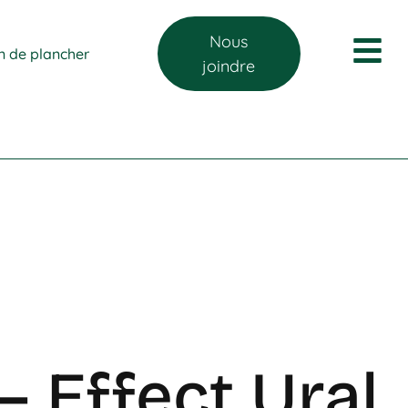
Nous
on de plancher
joindre
– Effect Ural