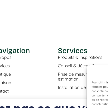
avigation
Services
ropos
Produits & inspirations
vices
Conseil & décoration
tique
Prise de mesures &
estimation
raison
Pour offrir 
Installation de plancher
témoins pour
tact
consentir à 
comportement
ou de retire
caractéristi