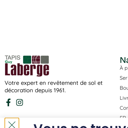
N
À p
Ser
Votre expert en revêtement de sol et
Bou
décoration depuis 1961.
Liv
Con
FR