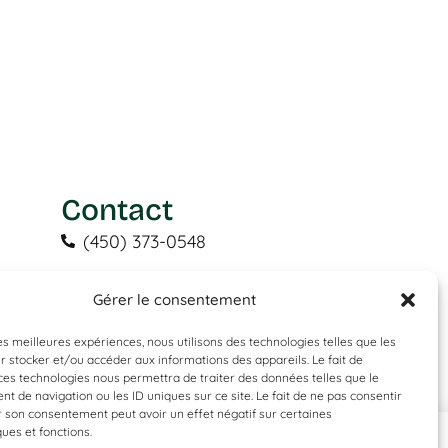
Contact
(450) 373-0548
tgl@tapisguylaberge.com
Gérer le consentement
3275 Bd Monseigneur-Langlois,
Salaberry-de-Valleyfield, QC J6S 4Y2
les meilleures expériences, nous utilisons des technologies telles que les
 stocker et/ou accéder aux informations des appareils. Le fait de
ces technologies nous permettra de traiter des données telles que le
 de navigation ou les ID uniques sur ce site. Le fait de ne pas consentir
r son consentement peut avoir un effet négatif sur certaines
ques et fonctions.