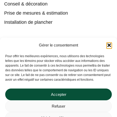
Conseil & décoration
Prise de mesures & estimation
Installation de plancher
Contact
Gérer le consentement
(450) 373-0548
Pour offrir les meilleures expériences, nous utilisons des technologies
telles que les témoins pour stocker et/ou accéder aux informations des
tgl@tapisguylaberge.com
appareils. Le fait de consentir à ces technologies nous permettra de traiter
des données telles que le comportement de navigation ou les ID uniques
3275 Bd Monseigneur-Langlois, Salaberry-de-
sur ce site. Le fait de ne pas consentir ou de retirer son consentement peut
Valleyfield, QC J6S 4Y2
avoir un effet négatif sur certaines caractéristiques et fonctions.
Accepter
Refuser
Tapis Guy Laberge © Site Web par
Solutions M.