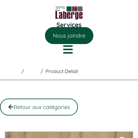
Nous joindre
Home
/
Shop
/
Product Detail
Retour aux catégories