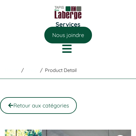
Nous joindre
Home
/
Shop
/
Product Detail
Retour aux catégories