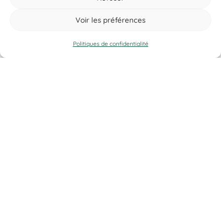
Prise de mesures & estimation
Voir les préférences
Installation de plancher
Contactez-nous
Politiques de confidentialité
Contact
(450) 373-0548
tgl@tapisguylaberge.com
3275 Bd Monseigneur-Langlois, Salaberry-de-
Valleyfield, QC J6S 4Y2
Tapis Guy Laberge © Site Web par
Solutions M.