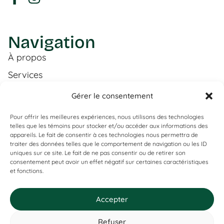
Navigation
À propos
Services
Boutique
Gérer le consentement
Livraison
Pour offrir les meilleures expériences, nous utilisons des technologies
Contact
telles que les témoins pour stocker et/ou accéder aux informations des
appareils. Le fait de consentir à ces technologies nous permettra de
FR
traiter des données telles que le comportement de navigation ou les ID
uniques sur ce site. Le fait de ne pas consentir ou de retirer son
Vous ne trouvez pas ce que vous
consentement peut avoir un effet négatif sur certaines caractéristiques
et fonctions.
cherchez ?
Si ça existe, on l’a probablement. Contactez-nous, et on vous
Services
le prouvera !
Accepter
Produits & inspirations
Conseil & décoration
Refuser