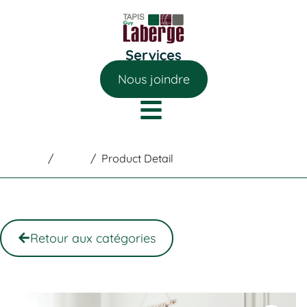
Nous joindre
Home
/
Shop
/
Product Detail
Retour aux catégories