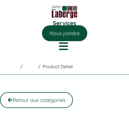
Nous joindre
Home
/
Shop
/
Product Detail
Retour aux catégories