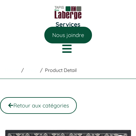
Nous joindre
Home
/
Shop
/
Product Detail
Retour aux catégories