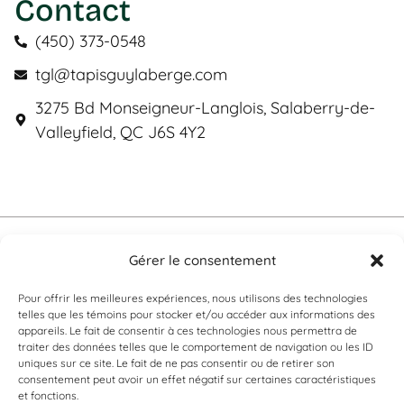
Contact
(450) 373-0548
tgl@tapisguylaberge.com
3275 Bd Monseigneur-Langlois, Salaberry-de-
Valleyfield, QC J6S 4Y2
Tapis Guy Laberge © Website by
Solutions M.
Gérer le consentement
Privacy policy
Pour offrir les meilleures expériences, nous utilisons des technologies
telles que les témoins pour stocker et/ou accéder aux informations des
appareils. Le fait de consentir à ces technologies nous permettra de
traiter des données telles que le comportement de navigation ou les ID
uniques sur ce site. Le fait de ne pas consentir ou de retirer son
consentement peut avoir un effet négatif sur certaines caractéristiques
Can't find what you're looking for?
et fonctions.
If it exists, we probably have it. Contact us, and we’ll prove it