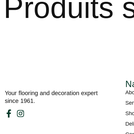
Produits s
Na
Abo
Your flooring and decoration expert
since 1961.
Ser
Sh
Del