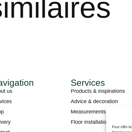
imilaires
vigation
Services
ut us
Products & inspirations
vices
Advice & decoration
op
Measurements & estimati
ivery
Floor installation
Pour offrir 