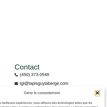
Contact
(450) 373-0548
tgl@tapisguylaberge.com
on
3275 Bd Monseigneur-Langlois, Salaberry-
Gérer le consentement
de-Valleyfield, QC J6S 4Y2
les meilleures expériences, nous utilisons des technologies telles que les