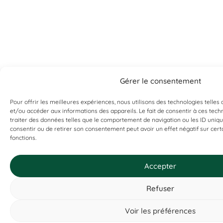
Gérer le consentement
Pour offrir les meilleures expériences, nous utilisons des technologies telles
et/ou accéder aux informations des appareils. Le fait de consentir à ces tec
traiter des données telles que le comportement de navigation ou les ID uniques
Can't find what you're looking for?
consentir ou de retirer son consentement peut avoir un effet négatif sur cert
fonctions.
If it exists, we probably have it. Contact us, and we’ll prove it
to you!
Accepter
Refuser
Voir les préférences