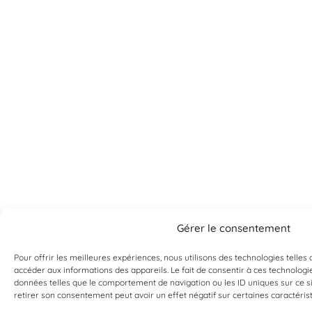
Gérer le consentement
Pour offrir les meilleures expériences, nous utilisons des technologies telles
accéder aux informations des appareils. Le fait de consentir à ces technologi
Can't find what you're looking for?
données telles que le comportement de navigation ou les ID uniques sur ce sit
retirer son consentement peut avoir un effet négatif sur certaines caractérist
If it exists, we probably have it. Contact us, and we’ll prove it
to you!