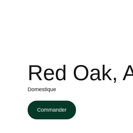
Red Oak, A
Domestique
Commander