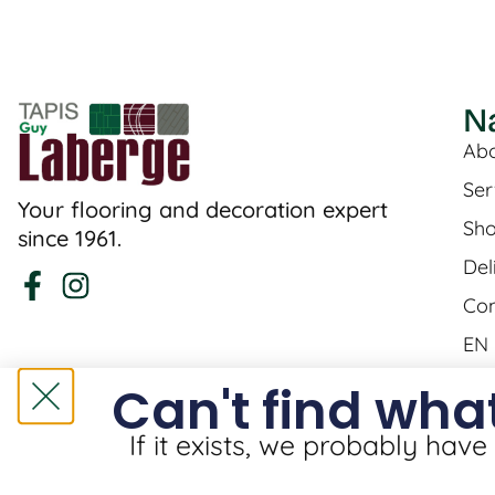
N
Abo
Ser
Your flooring and decoration expert
Sh
since 1961.
Del
Con
EN
Can't find what
If it exists, we probably have 
Tapis Guy Laberge © Website by
Solutions M.