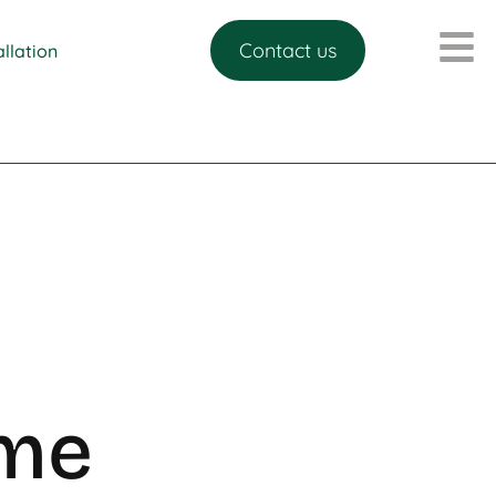
Contact us
allation
ome