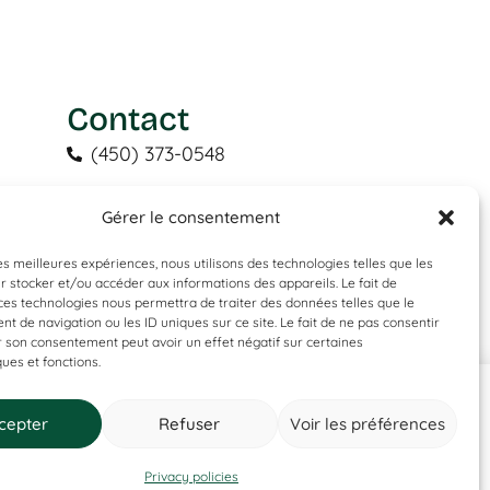
Contact
(450) 373-0548
tgl@tapisguylaberge.com
Gérer le consentement
ion
3275 Bd Monseigneur-Langlois,
Salaberry-de-Valleyfield, QC J6S 4Y2
les meilleures expériences, nous utilisons des technologies telles que les
 stocker et/ou accéder aux informations des appareils. Le fait de
ces technologies nous permettra de traiter des données telles que le
 de navigation ou les ID uniques sur ce site. Le fait de ne pas consentir
r son consentement peut avoir un effet négatif sur certaines
ques et fonctions.
?
cepter
Refuser
Voir les préférences
Contact us
Privacy policy
Privacy policies