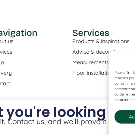
avigation
Services
ut us
Products & inspirations
vices
Advice & decoration
op
Measurements & estimat
ivery
Floor installation
Pour offrir 
témoins pour
tact
consentir à 
comportement
ou de retire
caractéristi
 you're looking for
Ac
it. Contact us, and we’ll prove it to you!