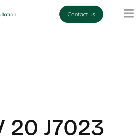
Contact us
allation
V 20 J7023