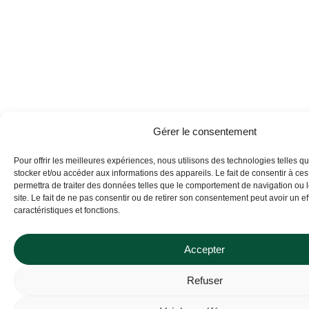
Gérer le consentement
Pour offrir les meilleures expériences, nous utilisons des technologies telles q
stocker et/ou accéder aux informations des appareils. Le fait de consentir à ce
permettra de traiter des données telles que le comportement de navigation ou 
Can't find what you're looking for?
site. Le fait de ne pas consentir ou de retirer son consentement peut avoir un eff
caractéristiques et fonctions.
If it exists, we probably have it. Contact us, and we’ll prove it
to you!
Accepter
Refuser