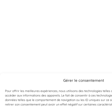
Gérer le consentement
Pour offrir les meilleures expériences, nous utilisons des technologies telles
accéder aux informations des appareils. Le fait de consentir à ces technologi
Can't find what you're looking for?
données telles que le comportement de navigation ou les ID uniques sur ce sit
retirer son consentement peut avoir un effet négatif sur certaines caractérist
If it exists, we probably have it. Contact us, and we’ll prove it
to you!