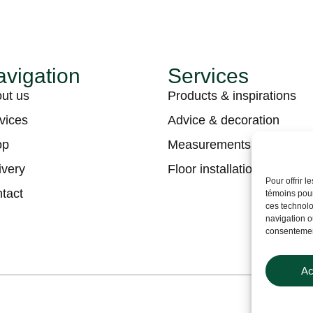
vigation
Services
ut us
Products & inspirations
vices
Advice & decoration
op
Measurements & estimati
ivery
Floor installation
Pour offrir 
tact
témoins pour
ces technolo
navigation ou
consentement
Ac