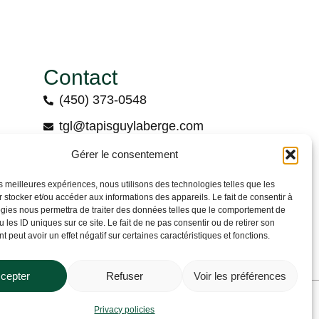
Contact
(450) 373-0548
tgl@tapisguylaberge.com
on
3275 Bd Monseigneur-Langlois, Salaberry-
Gérer le consentement
de-Valleyfield, QC J6S 4Y2
les meilleures expériences, nous utilisons des technologies telles que les
 stocker et/ou accéder aux informations des appareils. Le fait de consentir à
gies nous permettra de traiter des données telles que le comportement de
 les ID uniques sur ce site. Le fait de ne pas consentir ou de retirer son
 peut avoir un effet négatif sur certaines caractéristiques et fonctions.
cepter
Refuser
Voir les préférences
Privacy policy
Privacy policies