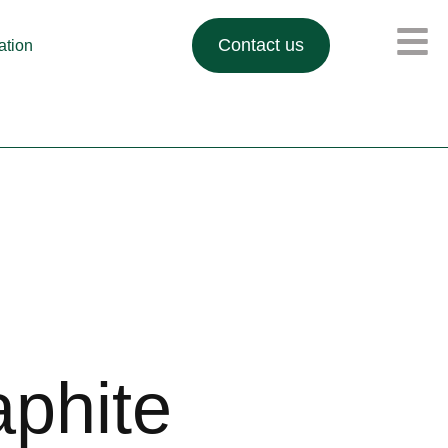
Contact us
lation
aphite