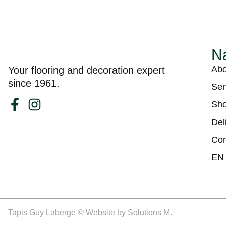
Na
Abo
Your flooring and decoration expert
since 1961.
Ser
Sh
Del
Con
EN
Tapis Guy Laberge © Website by
Solutions M.