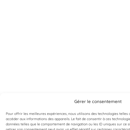
Gérer le consentement
Pour offrir les meilleures expériences, nous utilisons des technologies telles
accéder aux informations des appareils. Le fait de consentir à ces technologi
Can't find what you're looking for?
données telles que le comportement de navigation ou les ID uniques sur ce sit
retirer son consentement peut avoir un effet négatif sur certaines caractérist