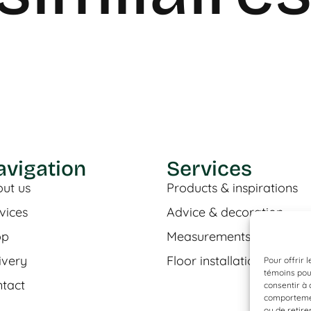
avigation
Services
ut us
Products & inspirations
vices
Advice & decoration
op
Measurements & estimat
ivery
Floor installation
Pour offrir 
témoins pour
tact
consentir à 
comportement
ou de retire