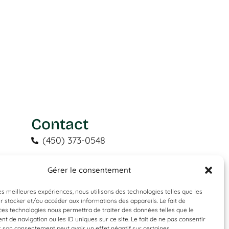
Contact
(450) 373-0548
tgl@tapisguylaberge.com
Gérer le consentement
ion
3275 Bd Monseigneur-Langlois,
Salaberry-de-Valleyfield, QC J6S 4Y2
les meilleures expériences, nous utilisons des technologies telles que les
 stocker et/ou accéder aux informations des appareils. Le fait de
ces technologies nous permettra de traiter des données telles que le
 de navigation ou les ID uniques sur ce site. Le fait de ne pas consentir
r son consentement peut avoir un effet négatif sur certaines