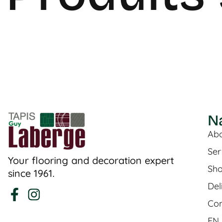
N
Abo
Ser
Your flooring and decoration expert
Sh
since 1961.
Del
Con
EN