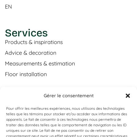
EN
Services
Products & inspirations
Advice & decoration
Measurements & estimation
Floor installation
Gérer le consentement
Contact
Pour offrir les meilleures expériences, nous utilisons des technologies
(450) 373-0548
telles que les témoins pour stocker et/ou accéder aux informations des
appareils. Le fait de consentir à ces technologies nous permettra de
tgl@tapisguylaberge.com
traiter des données telles que le comportement de navigation ou les ID
uniques sur ce site. Le fait de ne pas consentir ou de retirer son
3275 Bd Monseigneur-Langlois, Salaberry-de-
consentement peut avoir un effet négatif sur certaines caractéristiques