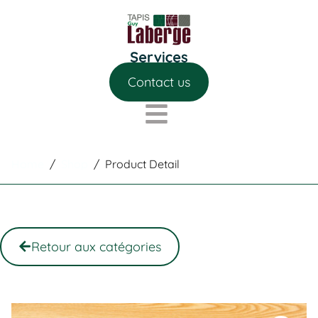
Contact us
Home
/
Shop
/
Product Detail
Retour aux catégories